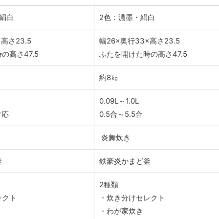
絹白
2色：濃墨・絹白
高さ23.5
幅26×奥行33×高さ23.5
の高さ47.5
ふたを開けた時の高さ47.5
約8㎏
0.09L～1.0L
対応
0.5合～5.5合
炎舞炊き
釜
鉄豪炎かまど釜
2種類
レクト
・炊き分けセレクト
・わが家炊き