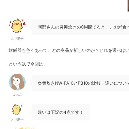
阿部さんの炎舞炊きのCM観てると、、お米
とり助手
炊飯器も色々あって、どの商品が新しいのか？どれを選べば
という訳で今回は、
炎舞炊きNW-FA10とFB10の比較・違いにつ
よおこ
違いは下記の4点です！
とり助手