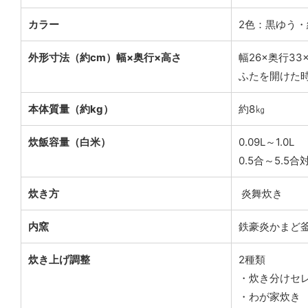
カラー
2色：黒ゆう・
外形寸法（約cm）幅×奥行×高さ
幅26×奥行33×
ふたを開けた時
本体質量（約kg）
約8㎏
炊飯容量（白米）
0.09L～1.0L
0.5合～5.5合
炊き方
炎舞炊き
内窯
鉄豪炎かまど
炊き上げ調整
2種類
・炊き分けセ
・わが家炊き