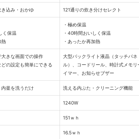
炊き込み・おかゆ
121通りの炊き分けセレクト
・極め保温
しく保温
・40時間おいしく保温
加熱
・あったか再加熱
で大きな画面での操作
大型バックライト液晶（タッチパネ
などの設定も簡単にできる
ル）、コードリール、時計式メモリ
イマー、お知らせブザー
・内釜を洗うだけ
洗える内ぶた・クリーニング機能
1240W
151ｗｈ
16.5ｗｈ