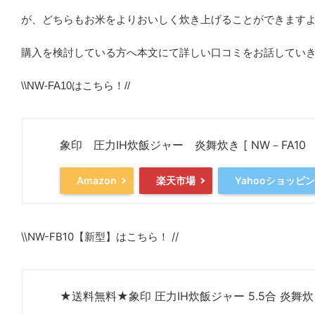
が、どちらもお米をよりおいしく炊き上げることができます
購入を検討している方へ本文にて詳しい口コミをお話してい
\\NW-FA10はこちら！//
象印 圧力IH炊飯ジャー 炎舞炊き [ NW－FA10 黒釉 ] 
Amazon
楽天市場
Yahooショッピ
\\NW-FB10【新型】はこちら！
//
★送料無料★象印 圧力IH炊飯ジャー 5.5合 炎舞炊き 