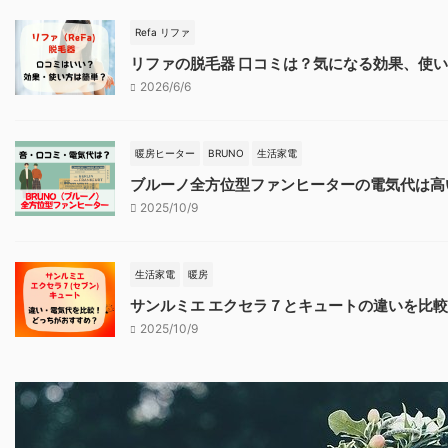
Refa リファ
リファの脱毛器 口コミは？気になる効果、使
2026/6/6
暖房ヒーター
BRUNO
生活家電
ブルーノ全方位型ファンヒーターの電気代は高
2025/10/9
生活家電
暖房
サンルミエ エクセラ７とキュートの違いを比
2025/10/9