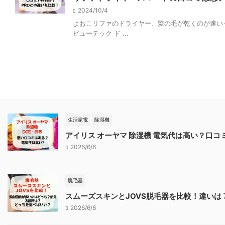
2024/10/4
よおこリファのドライヤー、髪の毛が乾くのが速い
ビューテック ド ...
生活家電
除湿機
アイリス オーヤマ 除湿機 電気代は高い？口
2026/6/6
脱毛器
スムーズスキンとJOVS脱毛器を比較！違いは
2026/6/6