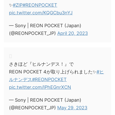
✨
#ZIP
#REONPOCKET
pic.twitter.com/KQGCbu3nYJ
— Sony | REON POCKET (Japan)
(@REONPOCKET_JP)
April 20, 2023
さきほど『ヒルナンデス！』で
REON POCKET 4が取り上げられました✨
#ヒ
ルナンデス
#REONPOCKET
pic.twitter.com/IPhEGnrXCN
— Sony | REON POCKET (Japan)
(@REONPOCKET_JP)
May 29, 2023