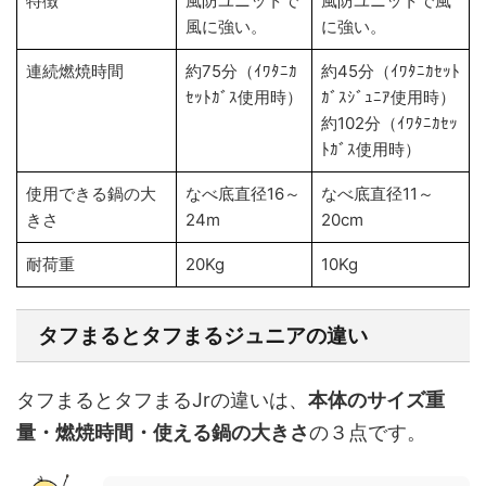
特徴
風防ユニットで
風防ユニットで風
風に強い。
に強い。
連続燃焼時間
約75分（ｲﾜﾀﾆｶ
約45分（ｲﾜﾀﾆｶｾｯﾄ
ｾｯﾄｶﾞｽ使用時）
ｶﾞｽｼﾞｭﾆｱ使用時）
約102分（ｲﾜﾀﾆｶｾｯ
ﾄｶﾞｽ使用時）
使用できる鍋の大
なべ底直径16～
なべ底直径11～
きさ
24m
20cm
耐荷重
20Kg
10Kg
タフまるとタフまるジュニアの違い
タフまるとタフまるJrの違いは、
本体のサイズ重
量・燃焼時間・使える鍋の大きさ
の３点です。