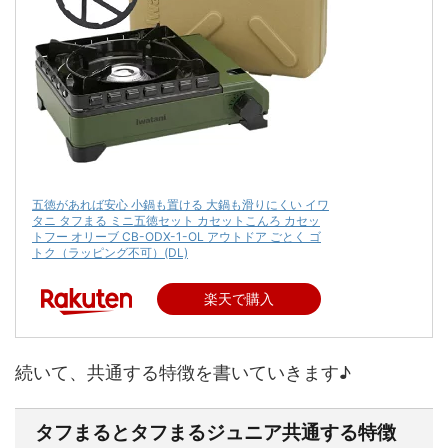
五徳があれば安心 小鍋も置ける 大鍋も滑りにくい イワ
タニ タフまる ミニ五徳セット カセットこんろ カセッ
トフー オリーブ CB-ODX-1-OL アウトドア ごとく ゴ
トク（ラッピング不可）(DL)
楽天で購入
続いて、共通する特徴を書いていきます♪
タフまるとタフまるジュニア共通する特徴