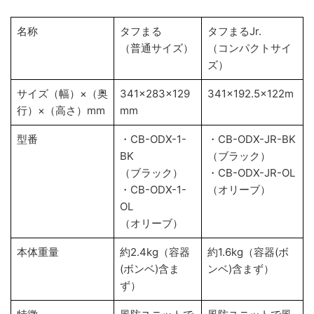
名称
タフまる
タフまるJr.
（普通サイズ）
（コンパクトサイ
ズ）
サイズ（幅）×（奥
341×283×129
341×192.5×122m
行）×（高さ）mm
mm
型番
・CB-ODX-1-
・CB-ODX-JR-BK
BK
（ブラック）
（ブラック）
・CB-ODX-JR-OL
・CB-ODX-1-
（オリーブ）
OL
（オリーブ）
本体重量
約2.4kg（容器
約1.6kg（容器(ボ
(ボンベ)含ま
ンベ)含まず）
ず）